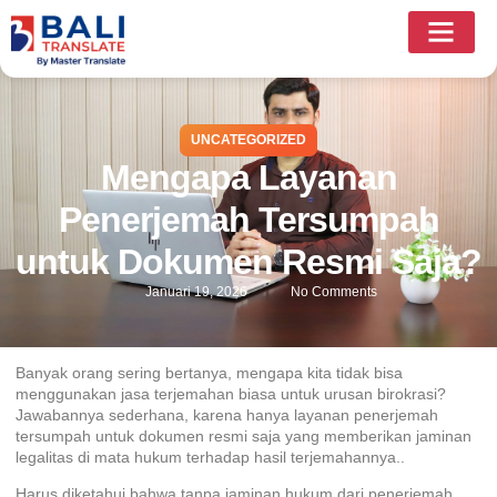
UNCATEGORIZED
Mengapa Layanan
Penerjemah Tersumpah
untuk Dokumen Resmi Saja?
Januari 19, 2026
No Comments
Banyak orang sering bertanya, mengapa kita tidak bisa
menggunakan jasa terjemahan biasa untuk urusan birokrasi?
Jawabannya sederhana, karena hanya layanan penerjemah
tersumpah untuk dokumen resmi saja yang memberikan jaminan
legalitas di mata hukum terhadap hasil terjemahannya..
Harus diketahui bahwa tanpa jaminan hukum dari
penerjemah