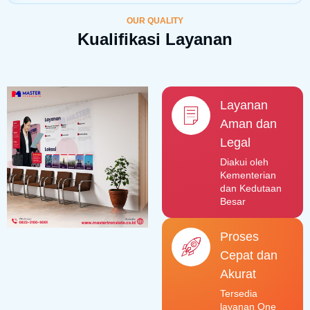
OUR QUALITY
Kualifikasi Layanan
Layanan
Aman dan
Legal
Diakui oleh
Kementerian
dan Kedutaan
Besar
Proses
Cepat dan
Akurat
Tersedia
layanan One