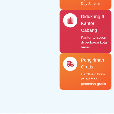
Day Service
Didukung 6
Kantor
Cabang
Kantor tersebar
di berbagai kota
besar
Pengiriman
Gratis
Hardfile dikirim
ke alamat
pemesan gratis