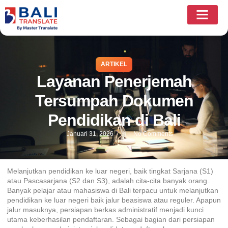
ARTIKEL
Layanan Penerjemah
Tersumpah Dokumen
Pendidikan di Bali
Januari 31, 2026
No Comments
Melanjutkan pendidikan ke luar negeri, baik tingkat Sarjana (S1)
atau Pascasarjana (S2 dan S3), adalah cita-cita banyak orang.
Banyak pelajar atau mahasiswa di Bali terpacu untuk melanjutkan
pendidikan ke luar negeri baik jalur beasiswa atau reguler. Apapun
jalur masuknya, persiapan berkas administratif menjadi kunci
utama keberhasilan pendaftaran. Sebagai bagian dari persiapan