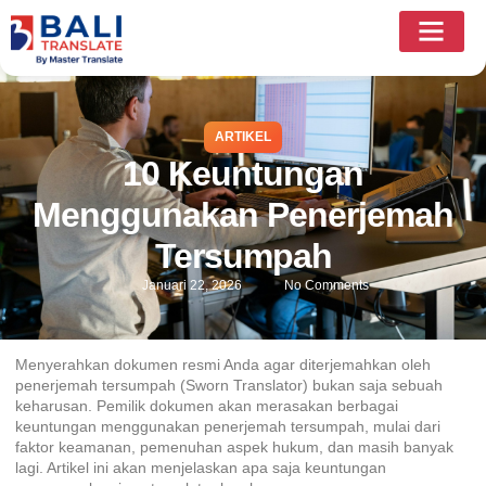
ARTIKEL
10 Keuntungan
Menggunakan Penerjemah
Tersumpah
Januari 22, 2026
No Comments
Menyerahkan dokumen resmi Anda agar diterjemahkan oleh
penerjemah tersumpah
(Sworn Translator) bukan saja sebuah
keharusan. Pemilik dokumen akan merasakan berbagai
keuntungan menggunakan penerjemah tersumpah, mulai dari
faktor keamanan, pemenuhan aspek hukum, dan masih banyak
lagi. Artikel ini akan menjelaskan apa saja keuntungan